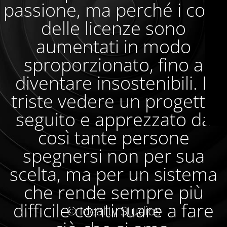
passione, ma perché i costi
delle licenze sono
aumentati in modo
sproporzionato, fino a
diventare insostenibili. È
triste vedere un progetto
seguito e apprezzato da
così tante persone
spegnersi non per sua
scelta, ma per un sistema
che rende sempre più
difficile continuare a fare
© Ideality Studios