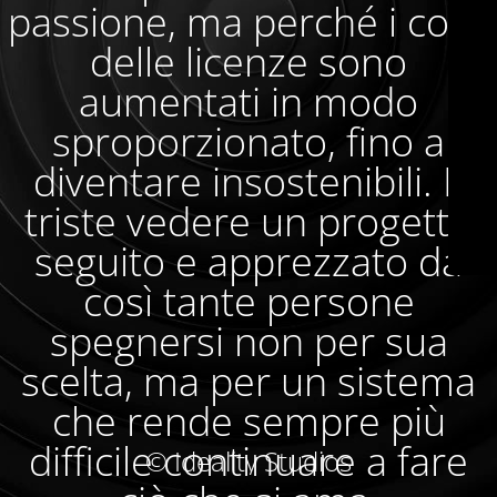
passione, ma perché i costi
delle licenze sono
aumentati in modo
sproporzionato, fino a
diventare insostenibili. È
triste vedere un progetto
seguito e apprezzato da
così tante persone
spegnersi non per sua
scelta, ma per un sistema
che rende sempre più
difficile continuare a fare
© Ideality Studios