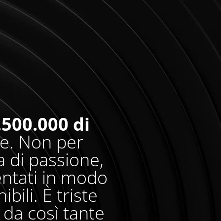
.500.000 di
re. Non per
 di passione,
entati in modo
bili. È triste
da così tante