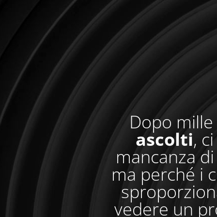
Dopo mille 
ascolti
, c
mancanza di 
ma perché i c
sproporzionat
vedere un pr