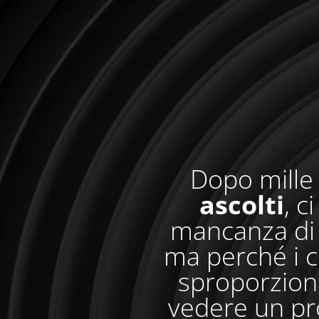
Dopo mille 
ascolti
, c
mancanza di 
ma perché i c
sproporzionat
vedere un pr