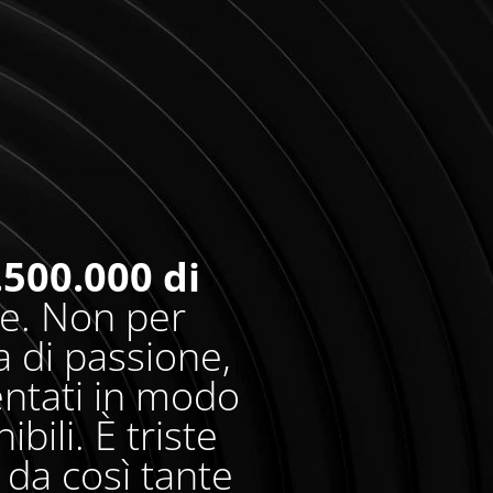
.500.000 di
re. Non per
 di passione,
entati in modo
bili. È triste
da così tante