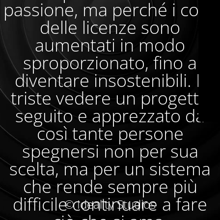
passione, ma perché i costi
delle licenze sono
aumentati in modo
sproporzionato, fino a
diventare insostenibili. È
triste vedere un progetto
seguito e apprezzato da
così tante persone
spegnersi non per sua
scelta, ma per un sistema
che rende sempre più
difficile continuare a fare
© Ideality Studios