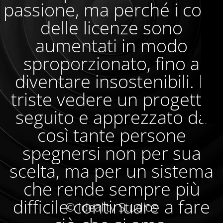
passione, ma perché i costi
delle licenze sono
aumentati in modo
sproporzionato, fino a
diventare insostenibili. È
triste vedere un progetto
seguito e apprezzato da
così tante persone
spegnersi non per sua
scelta, ma per un sistema
che rende sempre più
difficile continuare a fare
© Ideality Studios