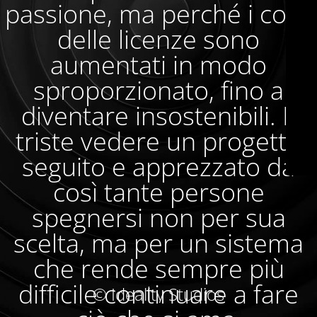
passione, ma perché i costi
delle licenze sono
aumentati in modo
sproporzionato, fino a
diventare insostenibili. È
triste vedere un progetto
seguito e apprezzato da
così tante persone
spegnersi non per sua
scelta, ma per un sistema
che rende sempre più
difficile continuare a fare
© Ideality Studios