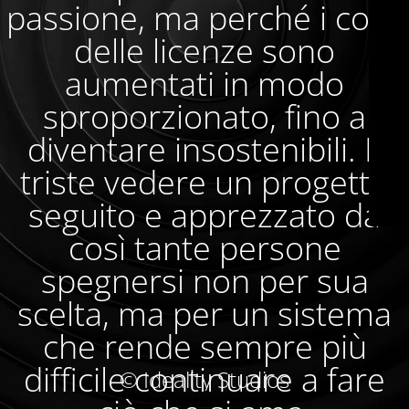
passione, ma perché i costi
delle licenze sono
aumentati in modo
sproporzionato, fino a
diventare insostenibili. È
triste vedere un progetto
seguito e apprezzato da
così tante persone
spegnersi non per sua
scelta, ma per un sistema
che rende sempre più
difficile continuare a fare
© Ideality Studios