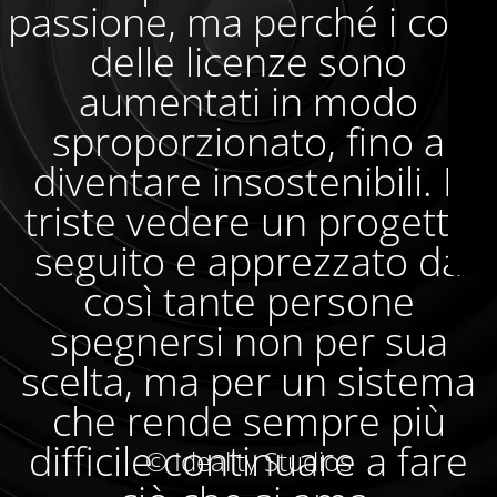
passione, ma perché i costi
delle licenze sono
aumentati in modo
sproporzionato, fino a
diventare insostenibili. È
triste vedere un progetto
seguito e apprezzato da
così tante persone
spegnersi non per sua
scelta, ma per un sistema
che rende sempre più
difficile continuare a fare
© Ideality Studios