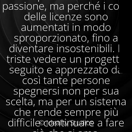
passione, ma perché i costi
delle licenze sono
aumentati in modo
sproporzionato, fino a
diventare insostenibili. È
triste vedere un progetto
seguito e apprezzato da
così tante persone
spegnersi non per sua
scelta, ma per un sistema
che rende sempre più
difficile continuare a fare
© Ideality Studios