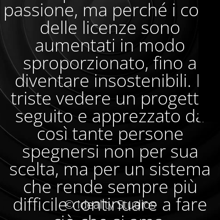
passione, ma perché i costi
delle licenze sono
aumentati in modo
sproporzionato, fino a
diventare insostenibili. È
triste vedere un progetto
seguito e apprezzato da
così tante persone
spegnersi non per sua
scelta, ma per un sistema
che rende sempre più
difficile continuare a fare
© Ideality Studios