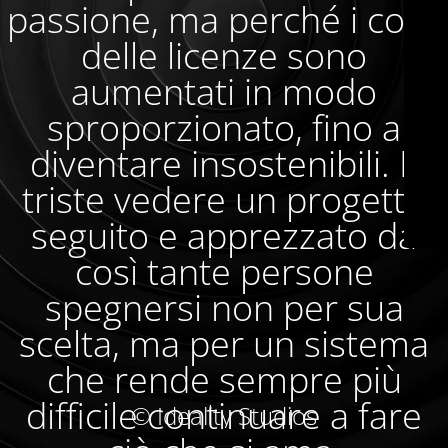
passione, ma perché i costi
delle licenze sono
aumentati in modo
sproporzionato, fino a
diventare insostenibili. È
triste vedere un progetto
seguito e apprezzato da
così tante persone
spegnersi non per sua
scelta, ma per un sistema
che rende sempre più
difficile continuare a fare
© Ideality Studios