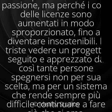
passione, ma perché i costi
delle licenze sono
aumentati in modo
sproporzionato, fino a
diventare insostenibili. È
triste vedere un progetto
seguito e apprezzato da
così tante persone
spegnersi non per sua
scelta, ma per un sistema
che rende sempre più
difficile continuare a fare
© Ideality Studios