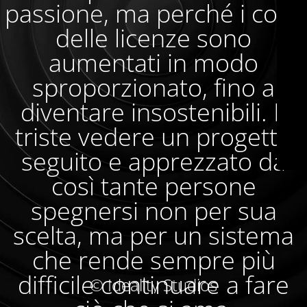
passione, ma perché i costi
delle licenze sono
aumentati in modo
sproporzionato, fino a
diventare insostenibili. È
triste vedere un progetto
seguito e apprezzato da
così tante persone
spegnersi non per sua
scelta, ma per un sistema
che rende sempre più
difficile continuare a fare
© Ideality Studios