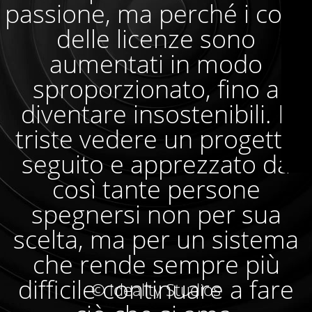
passione, ma perché i costi
delle licenze sono
aumentati in modo
sproporzionato, fino a
diventare insostenibili. È
triste vedere un progetto
seguito e apprezzato da
così tante persone
spegnersi non per sua
scelta, ma per un sistema
che rende sempre più
difficile continuare a fare
© Ideality Studios