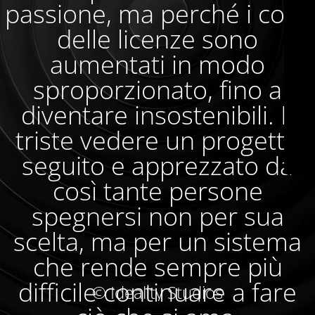
passione, ma perché i costi
delle licenze sono
aumentati in modo
sproporzionato, fino a
diventare insostenibili. È
triste vedere un progetto
seguito e apprezzato da
così tante persone
spegnersi non per sua
scelta, ma per un sistema
che rende sempre più
difficile continuare a fare
© Ideality Studios