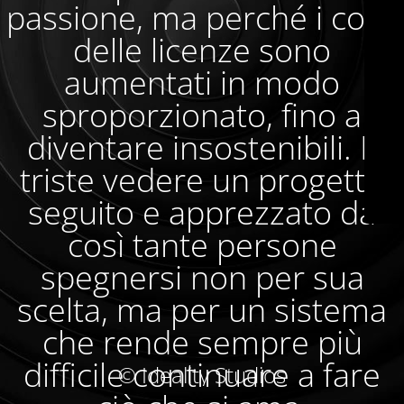
passione, ma perché i costi
delle licenze sono
aumentati in modo
sproporzionato, fino a
diventare insostenibili. È
triste vedere un progetto
seguito e apprezzato da
così tante persone
spegnersi non per sua
scelta, ma per un sistema
che rende sempre più
difficile continuare a fare
© Ideality Studios