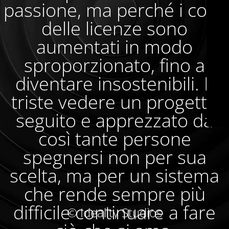
passione, ma perché i costi
delle licenze sono
aumentati in modo
sproporzionato, fino a
diventare insostenibili. È
triste vedere un progetto
seguito e apprezzato da
così tante persone
spegnersi non per sua
scelta, ma per un sistema
che rende sempre più
difficile continuare a fare
© Ideality Studios