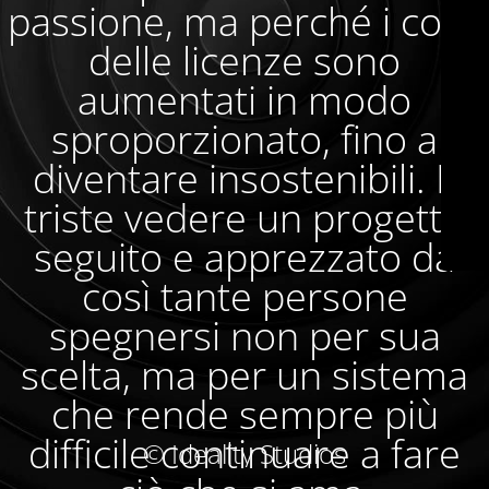
passione, ma perché i costi
delle licenze sono
aumentati in modo
sproporzionato, fino a
diventare insostenibili. È
triste vedere un progetto
seguito e apprezzato da
così tante persone
spegnersi non per sua
scelta, ma per un sistema
che rende sempre più
difficile continuare a fare
© Ideality Studios