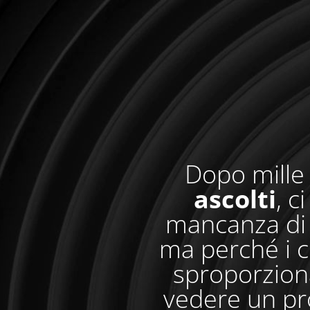
Dopo mille 
ascolti
, c
mancanza di 
ma perché i c
sproporzionat
vedere un pr