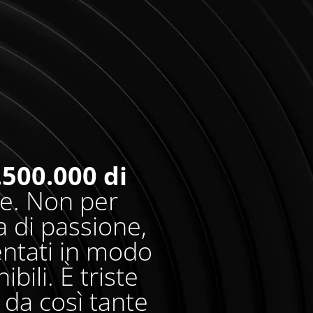
.500.000 di
re. Non per
 di passione,
entati in modo
bili. È triste
da così tante