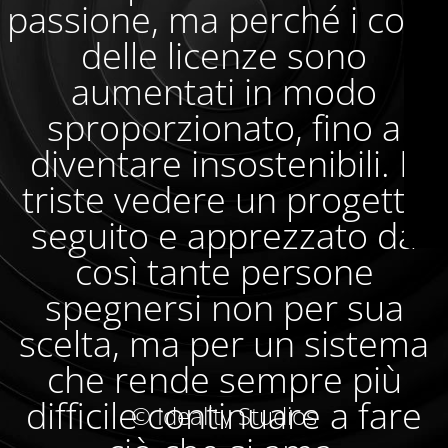
passione, ma perché i costi
delle licenze sono
aumentati in modo
sproporzionato, fino a
diventare insostenibili. È
triste vedere un progetto
seguito e apprezzato da
così tante persone
spegnersi non per sua
scelta, ma per un sistema
che rende sempre più
difficile continuare a fare
© Ideality Studios