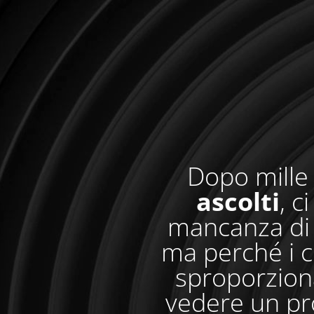
Dopo mille 
ascolti
, c
mancanza di 
ma perché i c
sproporzionat
vedere un pr