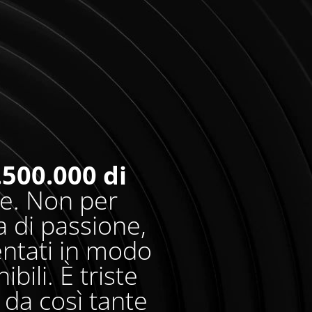
.500.000 di
re. Non per
 di passione,
entati in modo
bili. È triste
da così tante