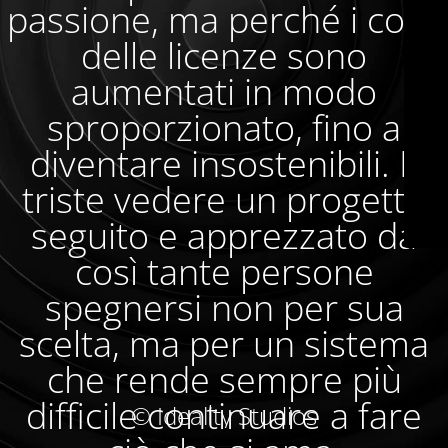
passione, ma perché i costi
delle licenze sono
aumentati in modo
sproporzionato, fino a
diventare insostenibili. È
triste vedere un progetto
seguito e apprezzato da
così tante persone
spegnersi non per sua
scelta, ma per un sistema
che rende sempre più
difficile continuare a fare
© Ideality Studios