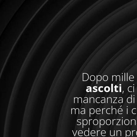
Dopo mille 
ascolti
, c
mancanza di 
ma perché i c
sproporzionat
vedere un pr