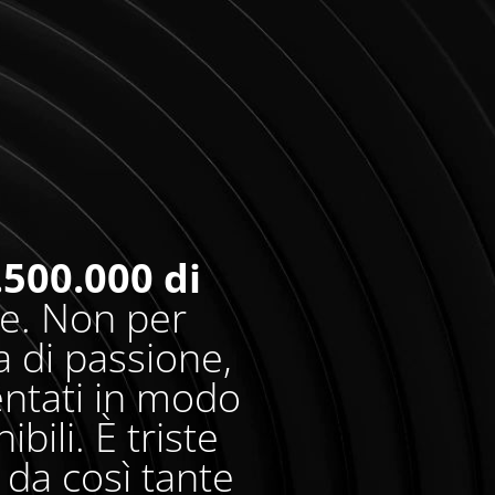
.500.000 di
re. Non per
 di passione,
entati in modo
bili. È triste
da così tante