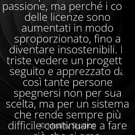
passione, ma perché i costi
delle licenze sono
aumentati in modo
sproporzionato, fino a
diventare insostenibili. È
triste vedere un progetto
seguito e apprezzato da
così tante persone
spegnersi non per sua
scelta, ma per un sistema
che rende sempre più
difficile continuare a fare
© Ideality Studios