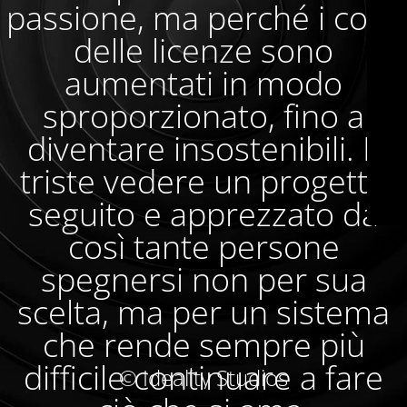
passione, ma perché i costi
delle licenze sono
aumentati in modo
sproporzionato, fino a
diventare insostenibili. È
triste vedere un progetto
seguito e apprezzato da
così tante persone
spegnersi non per sua
scelta, ma per un sistema
che rende sempre più
difficile continuare a fare
© Ideality Studios