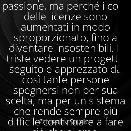
passione, ma perché i costi
delle licenze sono
aumentati in modo
sproporzionato, fino a
diventare insostenibili. È
triste vedere un progetto
seguito e apprezzato da
così tante persone
spegnersi non per sua
scelta, ma per un sistema
che rende sempre più
difficile continuare a fare
© Ideality Studios