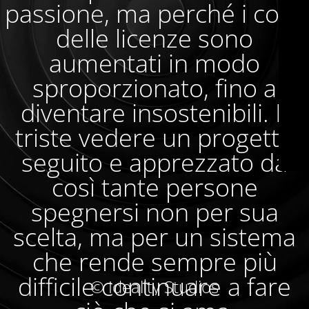
passione, ma perché i costi
delle licenze sono
aumentati in modo
sproporzionato, fino a
diventare insostenibili. È
triste vedere un progetto
seguito e apprezzato da
così tante persone
spegnersi non per sua
scelta, ma per un sistema
che rende sempre più
difficile continuare a fare
© Ideality Studios