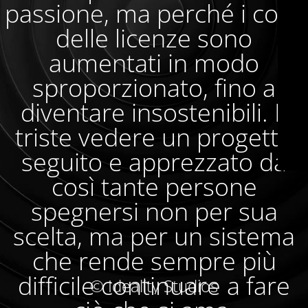
passione, ma perché i costi
delle licenze sono
aumentati in modo
sproporzionato, fino a
diventare insostenibili. È
triste vedere un progetto
seguito e apprezzato da
così tante persone
spegnersi non per sua
scelta, ma per un sistema
che rende sempre più
difficile continuare a fare
© Ideality Studios