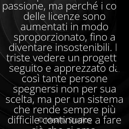
passione, ma perché i costi
delle licenze sono
aumentati in modo
sproporzionato, fino a
diventare insostenibili. È
triste vedere un progetto
seguito e apprezzato da
così tante persone
spegnersi non per sua
scelta, ma per un sistema
che rende sempre più
difficile continuare a fare
© Ideality Studios