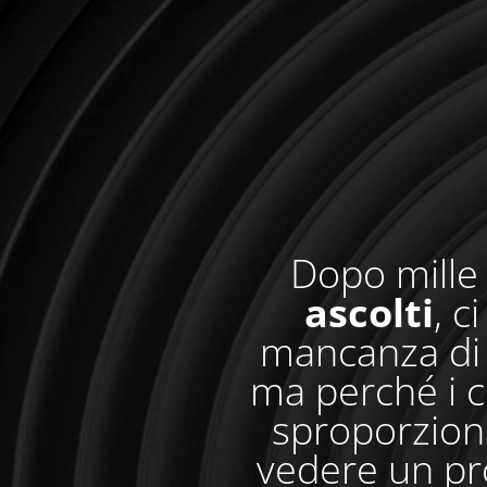
Dopo mille 
ascolti
, c
mancanza di 
ma perché i c
sproporzionat
vedere un pr