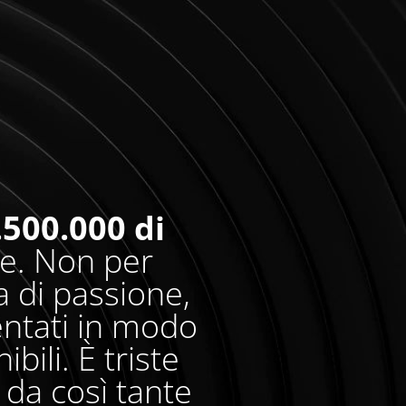
.500.000 di
re. Non per
 di passione,
entati in modo
bili. È triste
da così tante