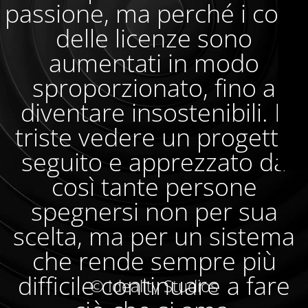
passione, ma perché i costi
delle licenze sono
aumentati in modo
sproporzionato, fino a
diventare insostenibili. È
triste vedere un progetto
seguito e apprezzato da
così tante persone
spegnersi non per sua
scelta, ma per un sistema
che rende sempre più
difficile continuare a fare
© Ideality Studios