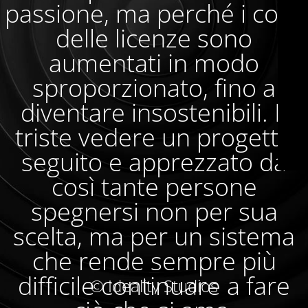
passione, ma perché i costi
delle licenze sono
aumentati in modo
sproporzionato, fino a
diventare insostenibili. È
triste vedere un progetto
seguito e apprezzato da
così tante persone
spegnersi non per sua
scelta, ma per un sistema
che rende sempre più
difficile continuare a fare
© Ideality Studios