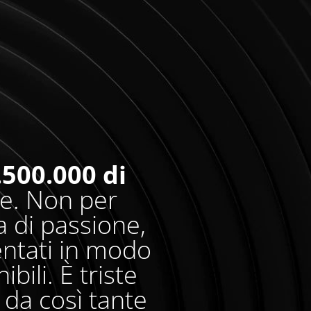
.500.000 di
re. Non per
 di passione,
entati in modo
bili. È triste
da così tante