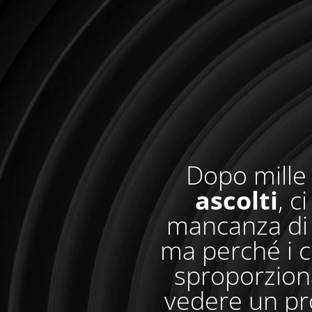
Dopo mille 
ascolti
, c
mancanza di 
ma perché i c
sproporzionat
vedere un pr