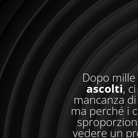
Dopo mille 
ascolti
, c
mancanza di 
ma perché i c
sproporzionat
vedere un pr