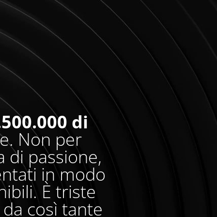
.500.000 di
re. Non per
 di passione,
entati in modo
bili. È triste
da così tante