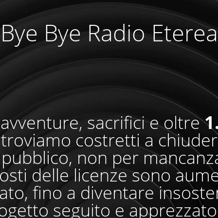
Bye Bye Radio Eterea
avventure, sacrifici e oltre
1
i troviamo costretti a chiude
pubblico, non per mancanza
osti delle licenze sono aum
o, fino a diventare insosteni
ogetto seguito e apprezzato 