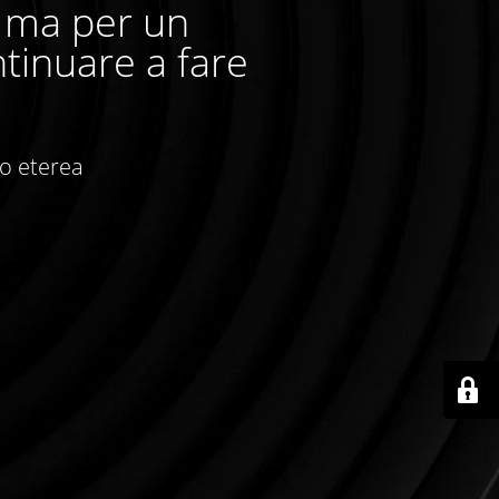
, ma per un
tinuare a fare
io eterea