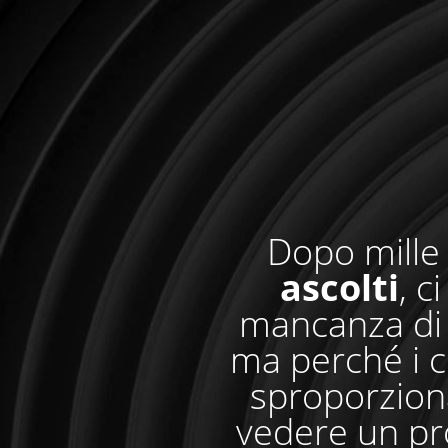
Dopo mille 
ascolti
, c
mancanza di 
ma perché i c
sproporzionat
vedere un pr