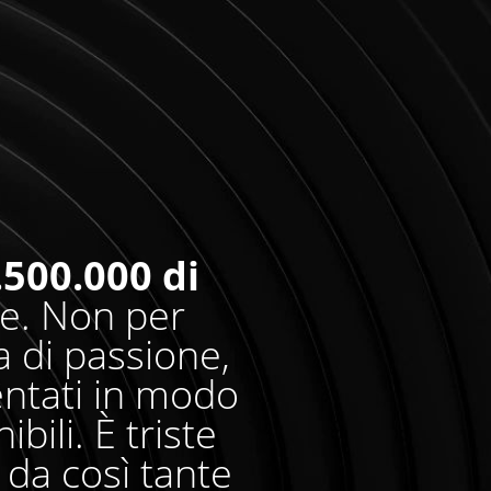
.500.000 di
re. Non per
 di passione,
entati in modo
bili. È triste
da così tante