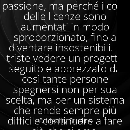
passione, ma perché i costi
delle licenze sono
aumentati in modo
sproporzionato, fino a
diventare insostenibili. È
triste vedere un progetto
seguito e apprezzato da
così tante persone
spegnersi non per sua
scelta, ma per un sistema
che rende sempre più
difficile continuare a fare
© Ideality Studios