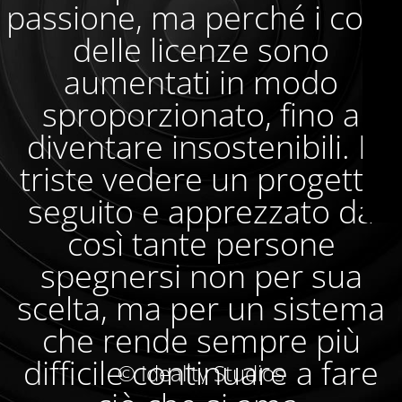
passione, ma perché i costi
delle licenze sono
aumentati in modo
sproporzionato, fino a
diventare insostenibili. È
triste vedere un progetto
seguito e apprezzato da
così tante persone
spegnersi non per sua
scelta, ma per un sistema
che rende sempre più
difficile continuare a fare
© Ideality Studios