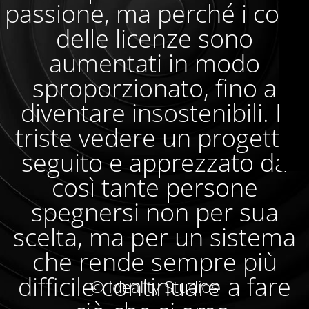
passione, ma perché i costi
delle licenze sono
aumentati in modo
sproporzionato, fino a
diventare insostenibili. È
triste vedere un progetto
seguito e apprezzato da
così tante persone
spegnersi non per sua
scelta, ma per un sistema
che rende sempre più
difficile continuare a fare
© Ideality Studios