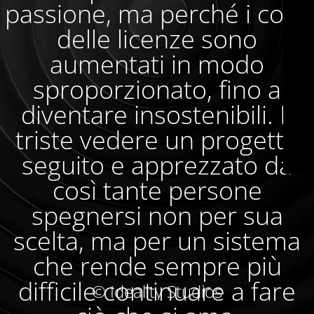
passione, ma perché i costi
delle licenze sono
aumentati in modo
sproporzionato, fino a
diventare insostenibili. È
triste vedere un progetto
seguito e apprezzato da
così tante persone
spegnersi non per sua
scelta, ma per un sistema
che rende sempre più
difficile continuare a fare
© Ideality Studios