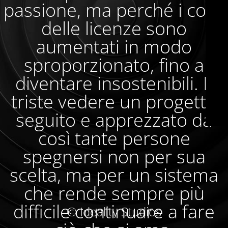
passione, ma perché i costi
delle licenze sono
aumentati in modo
sproporzionato, fino a
diventare insostenibili. È
triste vedere un progetto
seguito e apprezzato da
così tante persone
spegnersi non per sua
scelta, ma per un sistema
che rende sempre più
difficile continuare a fare
© Ideality Studios