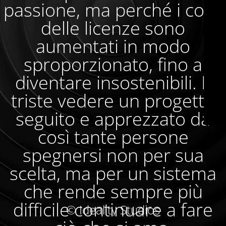
passione, ma perché i costi
delle licenze sono
aumentati in modo
sproporzionato, fino a
diventare insostenibili. È
triste vedere un progetto
seguito e apprezzato da
così tante persone
spegnersi non per sua
scelta, ma per un sistema
che rende sempre più
difficile continuare a fare
© Ideality Studios