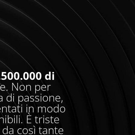
.500.000 di
re. Non per
 di passione,
entati in modo
bili. È triste
da così tante