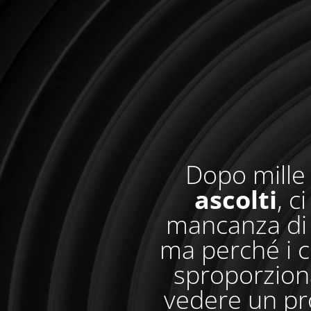
Dopo mille 
ascolti
, c
mancanza di 
ma perché i c
sproporzionat
vedere un pr