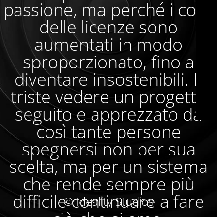
passione, ma perché i costi
delle licenze sono
aumentati in modo
sproporzionato, fino a
diventare insostenibili. È
triste vedere un progetto
seguito e apprezzato da
così tante persone
spegnersi non per sua
scelta, ma per un sistema
che rende sempre più
difficile continuare a fare
© Ideality Studios