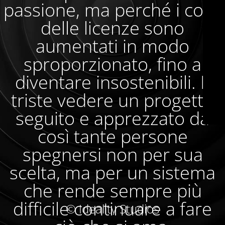
passione, ma perché i costi
delle licenze sono
aumentati in modo
sproporzionato, fino a
diventare insostenibili. È
triste vedere un progetto
seguito e apprezzato da
così tante persone
spegnersi non per sua
scelta, ma per un sistema
che rende sempre più
difficile continuare a fare
© Ideality Studios