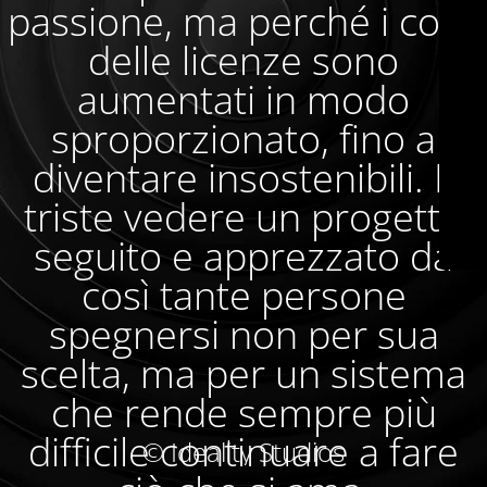
passione, ma perché i costi
delle licenze sono
aumentati in modo
sproporzionato, fino a
diventare insostenibili. È
triste vedere un progetto
seguito e apprezzato da
così tante persone
spegnersi non per sua
scelta, ma per un sistema
che rende sempre più
difficile continuare a fare
© Ideality Studios