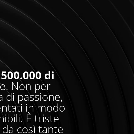
.500.000 di
re. Non per
 di passione,
entati in modo
bili. È triste
da così tante