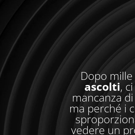
Dopo mille 
ascolti
, c
mancanza di 
ma perché i c
sproporzionat
vedere un pr