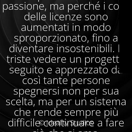
passione, ma perché i costi
delle licenze sono
aumentati in modo
sproporzionato, fino a
diventare insostenibili. È
triste vedere un progetto
seguito e apprezzato da
così tante persone
spegnersi non per sua
scelta, ma per un sistema
che rende sempre più
difficile continuare a fare
© Ideality Studios