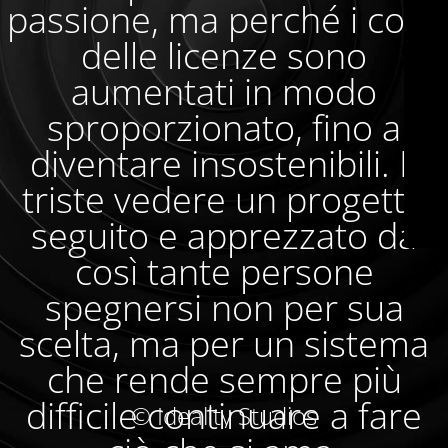
passione, ma perché i costi
delle licenze sono
aumentati in modo
sproporzionato, fino a
diventare insostenibili. È
triste vedere un progetto
seguito e apprezzato da
così tante persone
spegnersi non per sua
scelta, ma per un sistema
che rende sempre più
difficile continuare a fare
© Ideality Studios