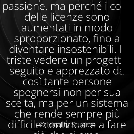
passione, ma perché i costi
delle licenze sono
aumentati in modo
sproporzionato, fino a
diventare insostenibili. È
triste vedere un progetto
seguito e apprezzato da
così tante persone
spegnersi non per sua
scelta, ma per un sistema
che rende sempre più
difficile continuare a fare
© Ideality Studios